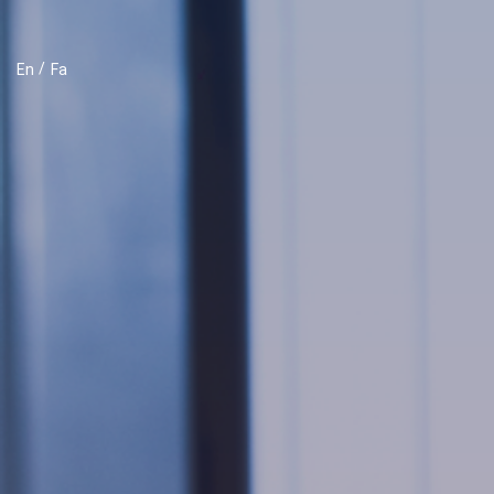
En
Fa