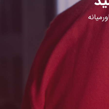
د
رمیانه