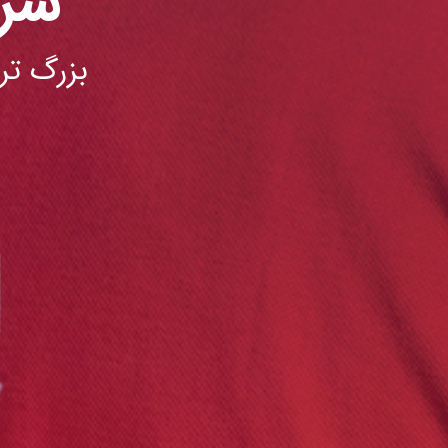
شر
بزرگ تر